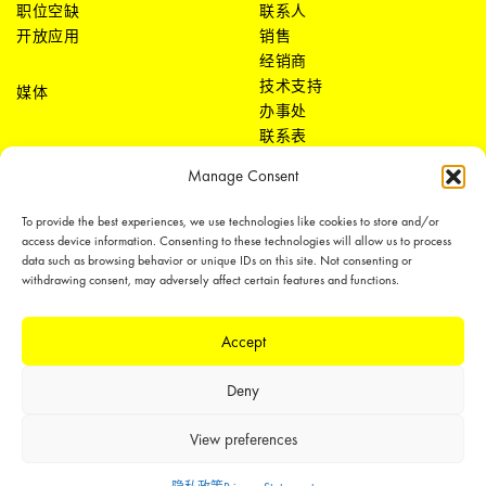
职位空缺
联系人
开放应用
销售
经销商
技术支持
媒体
办事处
联系表
Manage Consent
To provide the best experiences, we use technologies like cookies to store and/or
access device information. Consenting to these technologies will allow us to process
data such as browsing behavior or unique IDs on this site. Not consenting or
withdrawing consent, may adversely affect certain features and functions.
LEDiL Group
Accept
Deny
Copyright © 2018-2026 LEDiL. All rights reserved.
We place great importance in protecting our intellectual property rights and
View preferences
our products with patents, trademarks, design rights or other intellectual
property rights, which we defend through active enforcement.