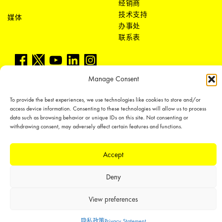
经销商
技术支持
媒体
办事处
联系表
Manage Consent
To provide the best experiences, we use technologies like cookies to store and/or
access device information. Consenting to these technologies will allow us to process
LEDiL Group
data such as browsing behavior or unique IDs on this site. Not consenting or
withdrawing consent, may adversely affect certain features and functions.
Copyright © 2018-2026 LEDiL. All rights reserved.
Accept
We place great importance in protecting our intellectual property rights and
our products with patents, trademarks, design rights or other intellectual
Deny
property rights, which we defend through active enforcement.
View preferences
隐私政策
Privacy Statement