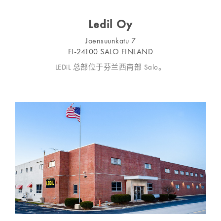
Ledil Oy
Joensuunkatu 7
FI-24100 SALO FINLAND
LEDiL 总部位于芬兰西南部 Salo。