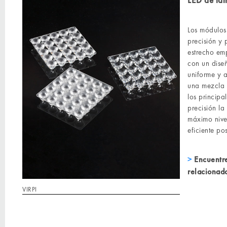
LED de ta
Los módulos 
precisión y 
estrecho em
con un dise
uniforme y 
una mezcla 
los principa
precisión la
máximo nive
eficiente po
Encuentre
relacionad
VIRPI