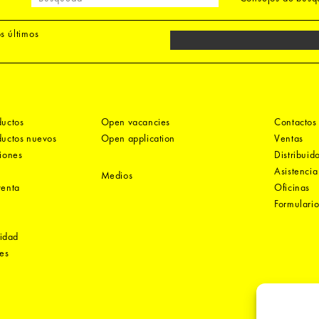
os últimos
ductos
Open vacancies
Contactos
ductos nuevos
Open application
Ventas
iones
Distribuid
e
Asistencia
Medios
venta
Oficinas
Formulario
cidad
es