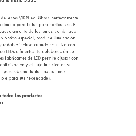
maño hasta 3535
de lentes VIRPI equilibran perfectamente
potencia para la luz para horticultura. El
paquetamiento de las lentes, combinado
ño óptico especial, produce iluminación
agradable incluso cuando se utiliza con
de LEDs diferentes. La colaboración con
les fabricantes de LED permite ajustar con
 optimización y el flujo lumínico en su
l, para obtener la iluminación más
sible para sus necesidades.
 todos los productos
os