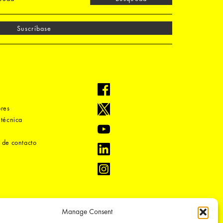
Suscríbase
ores
 técnica
 de contacto
Manage Consent