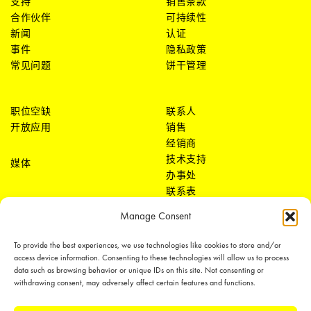
支持
销售条款
合作伙伴
可持续性
新闻
认证
事件
隐私政策
常见问题
饼干管理
职位空缺
联系人
开放应用
销售
经销商
技术支持
媒体
办事处
联系表
Manage Consent
To provide the best experiences, we use technologies like cookies to store and/or
access device information. Consenting to these technologies will allow us to process
data such as browsing behavior or unique IDs on this site. Not consenting or
withdrawing consent, may adversely affect certain features and functions.
LEDiL Group