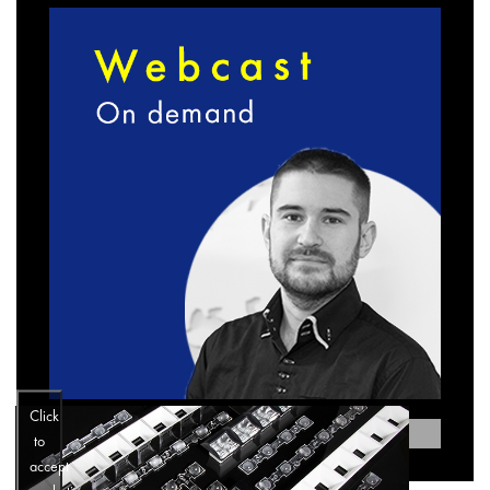
Click
SUBMIT
to
accept