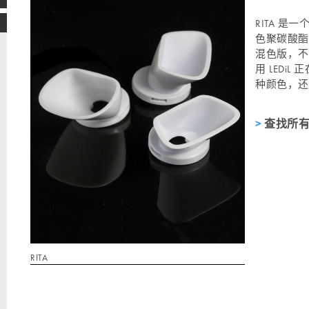
RITA 
色聚碳酸酯 (P
混色版，不
用 LEDi
种颜色，还
查找所有
RITA