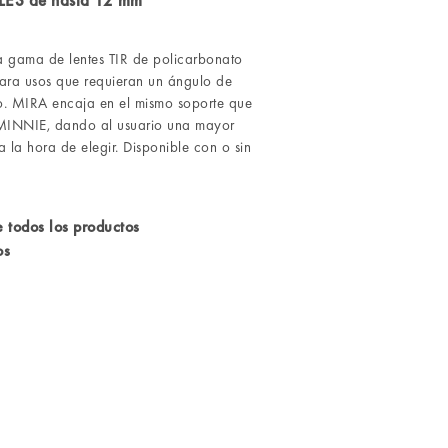
LES de hasta 12 mm
 gama de lentes TIR de policarbonato
ara usos que requieran un ángulo de
so. MIRA encaja en el mismo soporte que
r MINNIE, dando al usuario una mayor
 a la hora de elegir. Disponible con o sin
 todos los productos
os