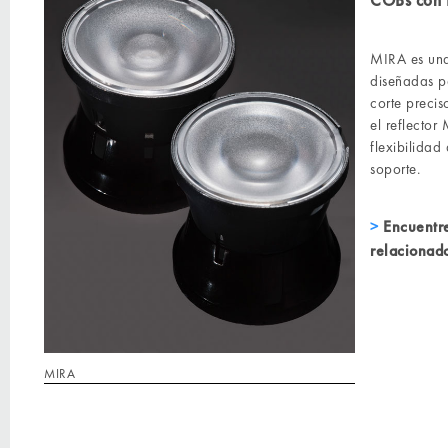
COBs con 
MIRA es una
diseñadas p
corte preci
el reflecto
flexibilidad
soporte.
Encuentre
relacionad
MIRA