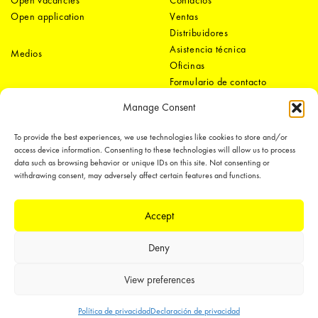
Open vacancies
Contactos
Open application
Ventas
Distribuidores
Asistencia técnica
Medios
Oficinas
Formulario de contacto
Manage Consent
To provide the best experiences, we use technologies like cookies to store and/or
access device information. Consenting to these technologies will allow us to process
data such as browsing behavior or unique IDs on this site. Not consenting or
withdrawing consent, may adversely affect certain features and functions.
LEDiL Group
Accept
Deny
Copyright © 2018-2026 LEDiL. All rights reserved.
We place great importance in protecting our intellectual property rights and
View preferences
our products with patents, trademarks, design rights or other intellectual
property rights, which we defend through active enforcement.
Política de privacidad
Declaración de privacidad