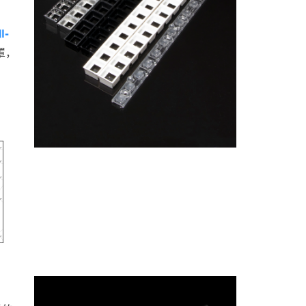
I-
罩，