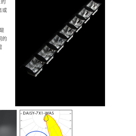
泛的
售或
是
同的
需