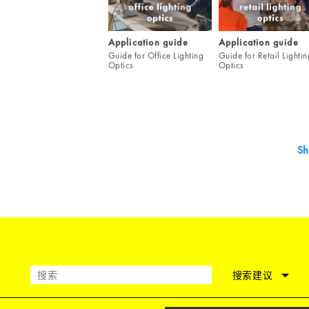
Application guide
Application guide
Guide for Office Lighting
Guide for Retail Lightin
Optics
Optics
Sh
搜索建议