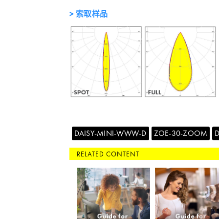
> 索取样品
DAISY-MINI-WWW-D
ZOE-30-ZOOM
D
RELATED CONTENT