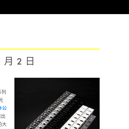
1 月 2 日
系列
光
办公
现出
的大