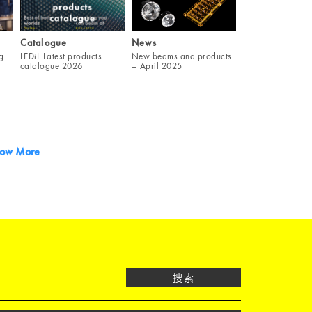
Catalogue
News
g
LEDiL Latest products
New beams and products
catalogue 2026
– April 2025
ow More
搜索