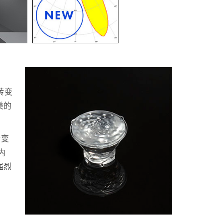
转变
美的
个变
内
强烈