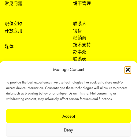
常见问题
饼干管理
职位空缺
联系人
开放应用
销售
经销商
技术支持
媒体
办事处
联系表
Manage Consent
To provide the best experiences, we use technologies like cookies to store and/or
access device information. Consenting to these technologies will allow us to process
data such as browsing behavior or unique IDs on this site. Not consenting or
withdrawing consent, may adversely affect certain features and functions.
LEDiL Group
Accept
Deny
Copyright © 2018-2026 LEDiL. All rights reserved.