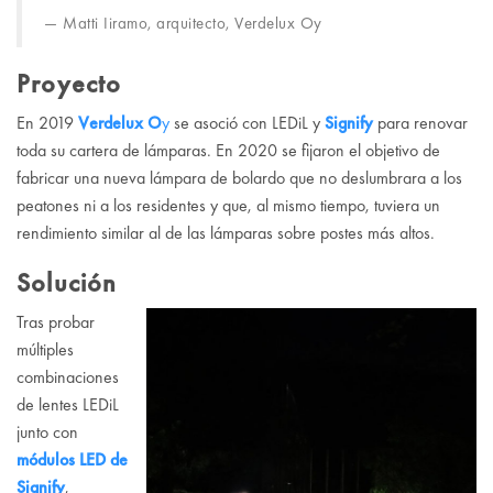
Matti Iiramo, arquitecto, Verdelux Oy
Proyecto
En 2019
Verdelux O
y
se asoció con LEDiL y
Signify
para renovar
toda su cartera de lámparas. En 2020 se fijaron el objetivo de
fabricar una nueva lámpara de bolardo que no deslumbrara a los
peatones ni a los residentes y que, al mismo tiempo, tuviera un
rendimiento similar al de las lámparas sobre postes más altos.
Solución
Tras probar
múltiples
combinaciones
de lentes LEDiL
junto con
módulos LED de
Signify
,