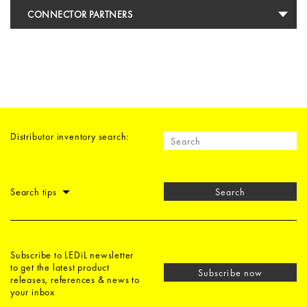
CONNECTOR PARTNERS
Distributor inventory search:
Search tips
Search
Subscribe to LEDiL newsletter
to get the latest product
Subscribe now
releases, references & news to
your inbox