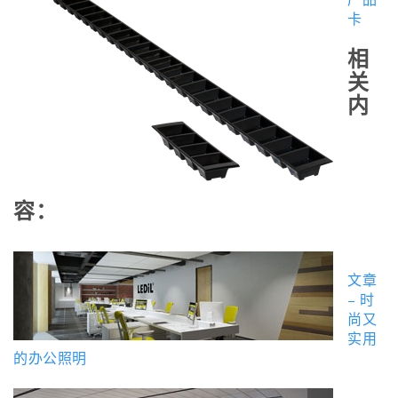
卡
相
关
内
容：
文章
– 时
尚又
实用
的办公照明