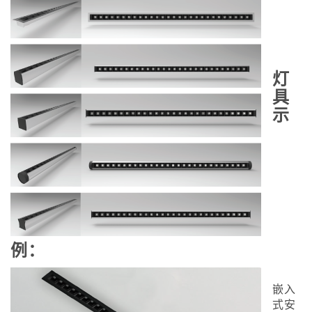
灯
具
示
例：
嵌入
式安