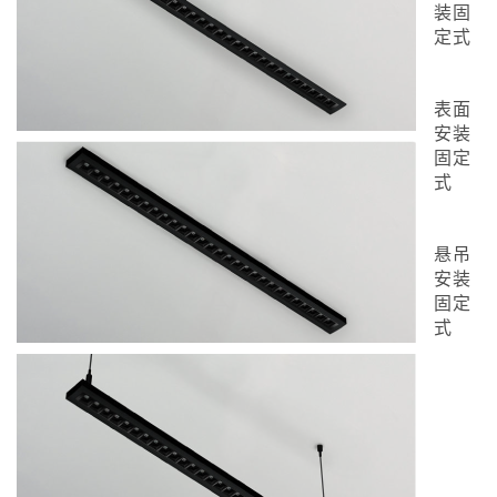
装固
定式
表面
安装
固定
式
悬吊
安装
固定
式