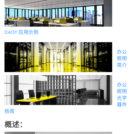
DAISY 应用示例
办公
照明
简介
办公
照明
光学
器件
指南
概述：