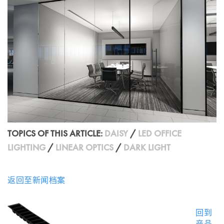
TOPICS OF THIS ARTICLE:
DAISY
/
LED OFFICE
LIGHTING
/
LINEAR OPTICS
/
DARK LIGHT
返回至新闻档案
回到
产品