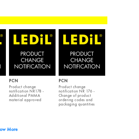
PCN
PCN
Product change
Product change
notification NR178 -
notification NR 176 -
Additional PMMA
Change of product
material approved
ordering codes and
packaging quantities
ow More