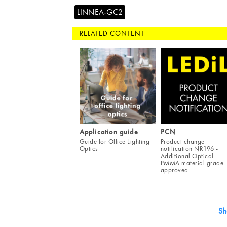
LINNEA-GC2
RELATED CONTENT
Application guide
PCN
Guide for Office Lighting
Product change
Optics
notification NR196 -
Additional Optical
PMMA material grade
approved
Sh