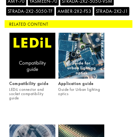
AMY-70
YASMEEN-70
STRADA-2X2-5050-VSM
STRADA-2X2-5050-TF
AMBER-2X2-FS3
STRADA-2X2-J1
RELATED CONTENT
Compatibility guide
Application guide
LEDiL connector and
Guide for Urban lighting
socket compatibility
optics
guide