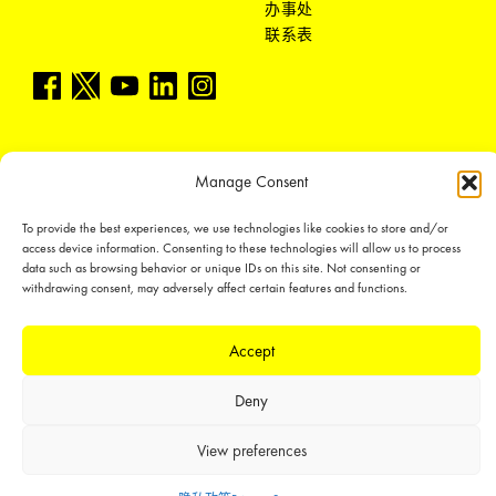
办事处
联系表
Manage Consent
LEDiL Group
To provide the best experiences, we use technologies like cookies to store and/or
access device information. Consenting to these technologies will allow us to process
data such as browsing behavior or unique IDs on this site. Not consenting or
withdrawing consent, may adversely affect certain features and functions.
Copyright © 2018-2026 LEDiL. All rights reserved.
We place great importance in protecting our intellectual property rights and
our products with patents, trademarks, design rights or other intellectual
Accept
property rights, which we defend through active enforcement.
Deny
View preferences