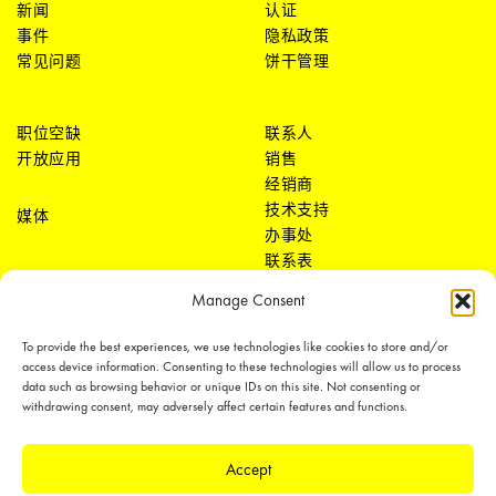
新闻
认证
事件
隐私政策
常见问题
饼干管理
职位空缺
联系人
开放应用
销售
经销商
技术支持
媒体
办事处
联系表
Manage Consent
To provide the best experiences, we use technologies like cookies to store and/or
access device information. Consenting to these technologies will allow us to process
data such as browsing behavior or unique IDs on this site. Not consenting or
withdrawing consent, may adversely affect certain features and functions.
LEDiL Group
Accept