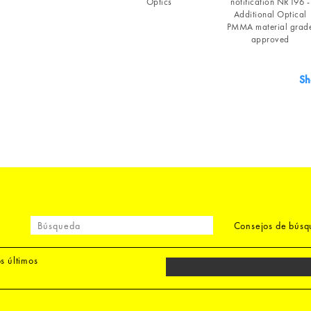
Optics
notification NR196 -
Additional Optical
PMMA material grad
approved
Sh
Consejos de bús
os últimos