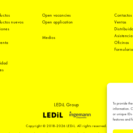
ductos
Open vacancies
Contactos
ductos nuevos
Open application
Ventas
iones
Distribuid
e
Asistencia
Medios
venta
Oficinas
Formulario
cidad
es
To provide the
LEDiL Group
information. C
or unique IDs 
features and f
Copyright © 2018-2026 LEDiL. All rights reserved.