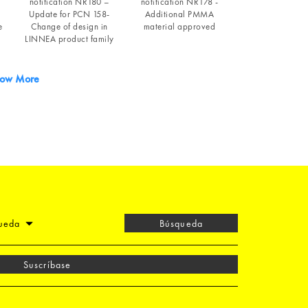
notification NR180 –
notification NR178 -
Update for PCN 158-
Additional PMMA
e
Change of design in
material approved
LINNEA product family
ow More
queda
Búsqueda
Suscríbase