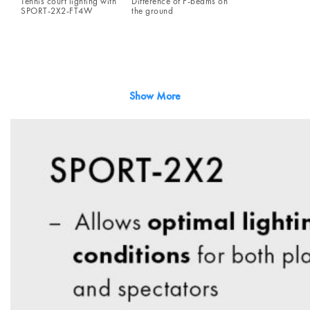
Tennis court lighting with
Difference of F-beams on
SPORT-2X2-FT4W
the ground
Show More