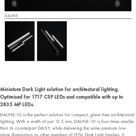
DALINE
Miniature Dark Light solution for architectural lighting.
Optimised for 1717 CSP LEDs and compatible with up to
2835 MP LEDs.
DALINE-10 is the perfect solution for compact, glare-free architectural
lighting. With a width of just 12.5 mm, DALINE-10 is four times smaller
than its counterpart DAISY, while delivering the same premium low-
glare illumination as other members of LEDiL Dark Light families. It