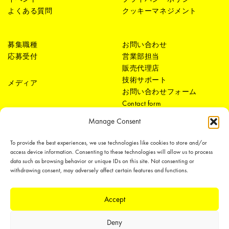
よくある質問
クッキーマネジメント
募集職種
お問い合わせ
応募受付
営業部担当
販売代理店
技術サポート
メディア
お問い合わせフォーム
Contact form
Manage Consent
To provide the best experiences, we use technologies like cookies to store and/or
access device information. Consenting to these technologies will allow us to process
data such as browsing behavior or unique IDs on this site. Not consenting or
withdrawing consent, may adversely affect certain features and functions.
LEDiL Group
Accept
Deny
Copyright © 2018-2026 LEDiL. All rights reserved.