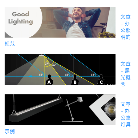
文章
– 办
公照
明的
规范
文章
– 黑
光概
念
文章
– 办
公室
灯具
示例