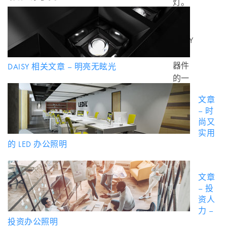
灯。
了解
全新
DAISY
光学
器件
DAISY 相关文章 – 明亮无眩光
的一
些使
文章
用方
– 时
法。
尚又
实用
的 LED 办公照明
文章
– 投
资人
力 –
投资办公照明