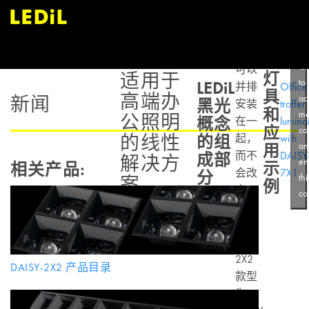
改，
以便
多个
透镜
DAISY，
Cl
可以
灯
适用于
to
LEDiL
并排
Office
具
高端办
ac
新闻
黑光
安装
troffer
和
ma
公照明
概念
在一
lumina
应
co
的线性
的组
起，
with
an
用
而不
DAISY
成部
解决方
en
示
相关产品:
会改
7X1
分
thi
案
例
变
co
LED
的间
隔。
2X2
DAISY-2X2 产品目录
款型
为