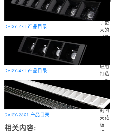
DAISY
系列
带来
了更
DAISY-7X1 产品目录
大的
灵活
性，
可为
室内
应用
DAISY-4X1 产品目录
打造
一系
列具
有吸
引力
的凹
DAISY-28X1 产品目录
天花
板
相关内容: