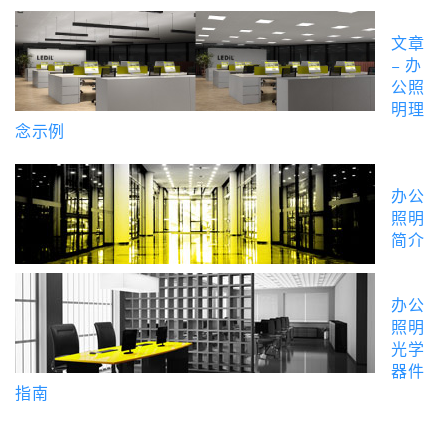
文章
– 办
公照
明理
念示例
办公
照明
简介
办公
照明
光学
器件
指南