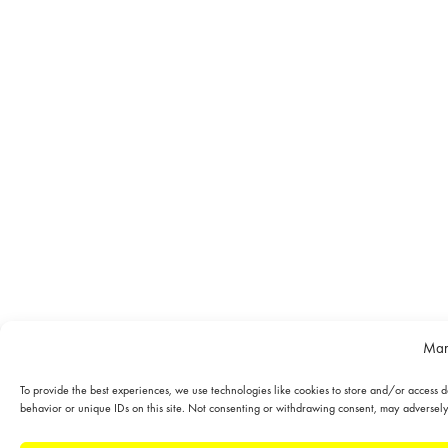
Man
To provide the best experiences, we use technologies like cookies to store and/or access d
behavior or unique IDs on this site. Not consenting or withdrawing consent, may adversely 