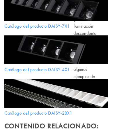
permite crear
una atractiva
gama de
iluminación
Catálogo del producto DAISY-7X1
descendente
para
aplicaciones
de interior.
Estas son solo
algunos
Catálogo del producto DAISY-4X1
ejemplos de
cómo utilizar
las nuevas
ópticas
DAISY.
Catálogo del producto DAISY-28X1
CONTENIDO RELACIONADO: