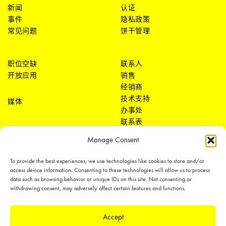
新闻
认证
事件
隐私政策
常见问题
饼干管理
职位空缺
联系人
开放应用
销售
经销商
技术支持
媒体
办事处
联系表
Manage Consent
To provide the best experiences, we use technologies like cookies to store and/or
access device information. Consenting to these technologies will allow us to process
data such as browsing behavior or unique IDs on this site. Not consenting or
withdrawing consent, may adversely affect certain features and functions.
LEDiL Group
Accept