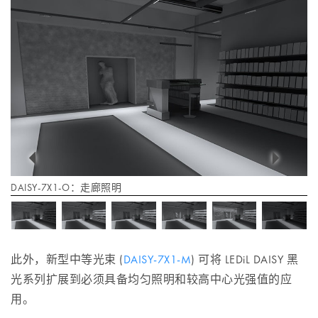
DAISY-7X1-O：走廊照明
此外，新型中等光束 (
DAISY-7X1-M
) 可将 LEDiL DAISY 黑
光系列扩展到必须具备均匀照明和较高中心光强值的应
用。