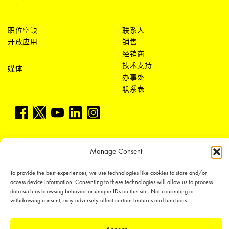
职位空缺
联系人
开放应用
销售
经销商
技术支持
媒体
办事处
联系表
Manage Consent
LEDiL Group
To provide the best experiences, we use technologies like cookies to store and/or
access device information. Consenting to these technologies will allow us to process
data such as browsing behavior or unique IDs on this site. Not consenting or
withdrawing consent, may adversely affect certain features and functions.
Copyright © 2018-2026 LEDiL. All rights reserved.
We place great importance in protecting our intellectual property rights and