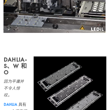
DAHLIA-
S、W 和
O
因为平庸并
不令人惊
叹。
DAHLIA
具有