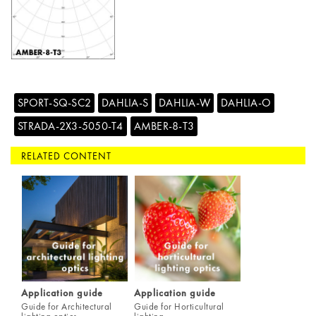
SPORT-SQ-SC2
DAHLIA-S
DAHLIA-W
DAHLIA-O
STRADA-2X3-5050-T4
AMBER-8-T3
RELATED CONTENT
Application guide
Application guide
Guide for Architectural
Guide for Horticultural