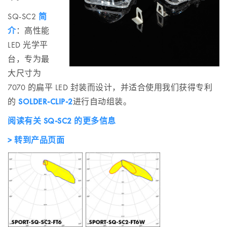
SQ-SC2
简
介
：高性能
LED 光学平
台，专为最
大尺寸为
7070 的扁平 LED 封装而设计，并适合使用我们获得专利
的
SOLDER-CLIP-2
进行自动组装。
阅读有关 SQ-SC2 的更多信息
> 转到产品页面