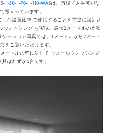
5-
,
-50-
,
-70-
,
-110-WAS
は、市場で入手可能な
して際立っています。
 1/3設置比率 で使用することを前提に設計さ
ルウォッシング を実現。最大2メートルの柔軟
リケーション写真では、1メートルから2メート
魅力をご覧いただけます。
2メートルの壁に対して ウォールウォッシング
器具はわずか5台です。