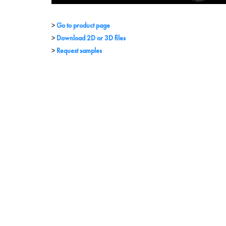
Go to product page
Download 2D or 3D files
Request samples