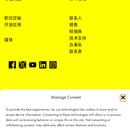
职位空缺
联系人
开放应用
销售
经销商
技术支持
媒体
办事处
联系表
Manage Consent
LEDiL Group
To provide the best experiences, we use technologies like cookies to store and/or
access device information. Consenting to these technologies will allow us to process
Copyright © 2018-2026 LEDiL. All rights reserved.
data such as browsing behavior or unique IDs on this site. Not consenting or
withdrawing consent, may adversely affect certain features and functions.
We place great importance in protecting our intellectual property rights and