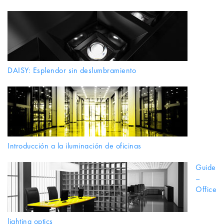
DAISY: Esplendor sin deslumbramiento
Introducción a la iluminación de oficinas
Guide
–
Office
lighting optics