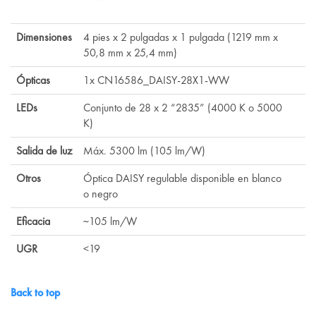
Dimensiones
4 pies x 2 pulgadas x 1 pulgada (1219 mm x
50,8 mm x 25,4 mm)
Ópticas
1x CN16586_DAISY-28X1-WW
LEDs
Conjunto de 28 x 2 “2835” (4000 K o 5000
K)
Salida de luz
Máx. 5300 lm (105 lm/W)
Otros
Óptica DAISY regulable disponible en blanco
o negro
Eficacia
~105 lm/W
UGR
<19
Back to top