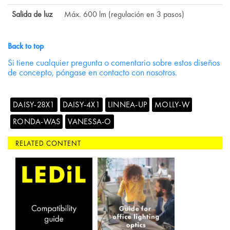
Salida de luz
Máx. 600 lm (regulación en 3 pasos)
Back to top
Si tiene cualquier pregunta o comentario sobre estos diseños
de concepto, póngase en contacto con nosotros.
DAISY-28X1
DAISY-4X1
LINNEA-UP
MOLLY-W
RONDA-WAS
VANESSA-O
RELATED CONTENT