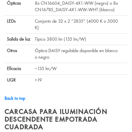
Ópticas
8x CN16604_DAISY-4X1-WW (negro) o 8x
CN16785_DAISY-4X1-WW-WHT (blanco)
LEDs
Conjunto de 32 x 2 “2835” (4000 K o 5000
K)
Salida de luz
Típico 3800 lm (135 lm/W)
Otros
Óptica DAISY regulable disponible en blanco
o negro
Eficacia
~135 lm/W
UGR
<19
Back to top
CARCASA PARA ILUMINACIÓN
DESCENDENTE EMPOTRADA
CUADRADA