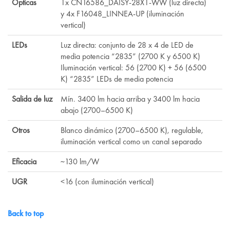
Ópticas
1x CN16586_DAISY-28X1-WW (luz directa)
y 4x F16048_LINNEA-UP (iluminación
vertical)
LEDs
Luz directa: conjunto de 28 x 4 de LED de
media potencia “2835” (2700 K y 6500 K)
Iluminación vertical: 56 (2700 K) + 56 (6500
K) “2835” LEDs de media potencia
Salida de luz
Mín. 3400 lm hacia arriba y 3400 lm hacia
abajo (2700–6500 K)
Otros
Blanco dinámico (2700–6500 K), regulable,
iluminación vertical como un canal separado
Eficacia
~130 lm/W
UGR
<16 (con iluminación vertical)
Back to top