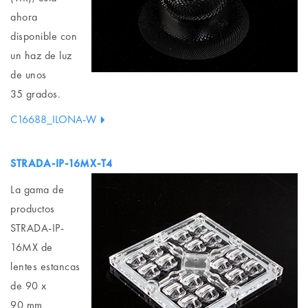
ahora
disponible con
un haz de luz
de unos
35 grados.
C16688_ILONA-W
STRADA-IP-16MX-T4
La gama de
productos
STRADA-IP-
16MX de
lentes estancas
de 90 x
90 mm