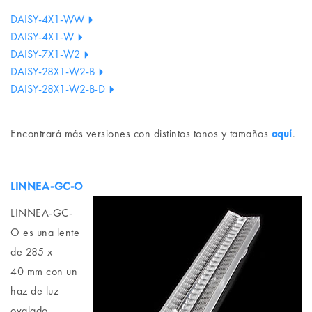
DAISY-4X1-WW
DAISY-4X1-W
DAISY-7X1-W2
DAISY-28X1-W2-B
DAISY-28X1-W2-B-D
Encontrará más versiones con distintos tonos y tamaños
aqu
í
.
LINNEA-GC-O
LINNEA-GC-
O es una lente
de 285 x
40 mm con un
haz de luz
ovalado,