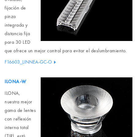
fijación de
pinza
integrada y
distancia fija
para 30 LED
que ofrece un mejor control para evitar el deslumbramiento.
F16603_LINNEA-GC-O
ILONA-W
ILONA,
nuestra mejor
gama de lentes
con reflexión
interna total
(TIR), está