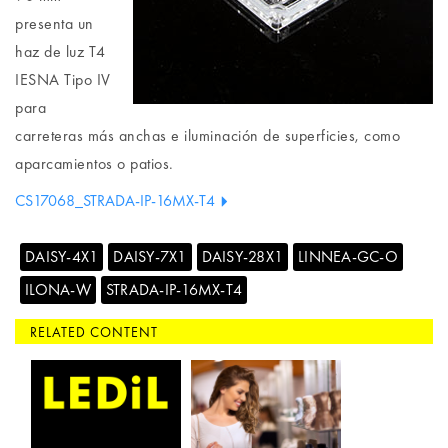
presenta un
haz de luz T4
IESNA Tipo IV
para
carreteras más anchas e iluminación de superficies, como
aparcamientos o patios.
CS17068_STRADA-IP-16MX-T4
DAISY-4X1
DAISY-7X1
DAISY-28X1
LINNEA-GC-O
ILONA-W
STRADA-IP-16MX-T4
RELATED CONTENT